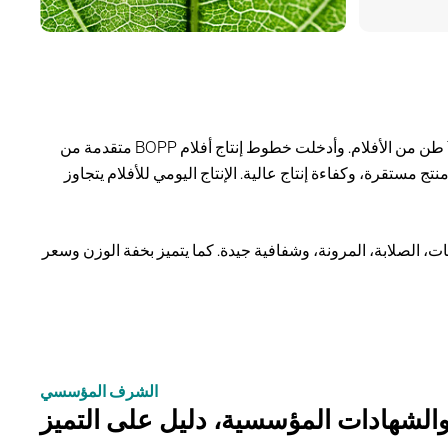
بحلول نهاية عام 2007، استمرت الشركة في التوسع للأعلى، مستثمرة 440 مليون RMB لبناء مشروع جديد بطاقة إنتاج سنوية تبلغ 70,000 طن من الأفلام. وأدخلت خطوط إنتاج أفلام BOPP متقدمة من
عرض واسع للفيلم، جودة منتج مستقرة، وكفاءة إنتاج عالية. الإنتاج اليومي للأفلام يتجاوز
صدمات، الصلابة، المرونة، وشفافية جيدة. كما يتميز بخفة الوزن وسعر
الشرف المؤسسي
الشهادات المؤسسية، دليل على التميز