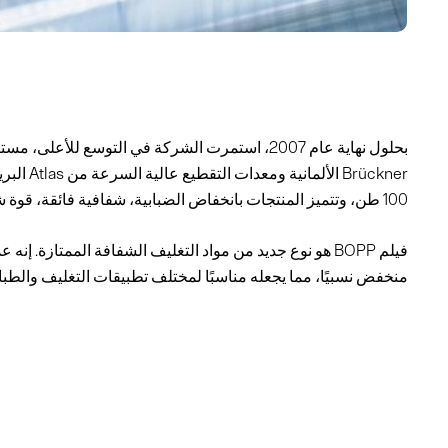
rückner
100 طن، وتتميز المنتجات بانخفاض الضبابية، شفافية فائقة، قوة شد جيدة، وانخفاض معدل الانكماش.
فيلم BOPP هو نوع جديد من مواد التغليف الشفافة الممتازة
منخفض نسبيًا، مما يجعله مناسبًا لمختلف تطبيقات التغليف والطبا