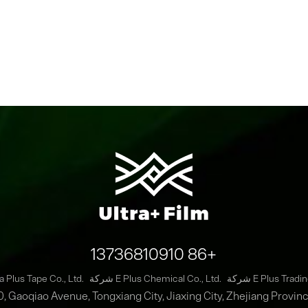
+86 13736810910
E Plus Trading .
شركة E Plus Chemical Co., Ltd.
شركة a Plus Tape Co., Ltd
0, Gaoqiao Avenue, Tongxiang City, Jiaxing City, Zhejiang Provin