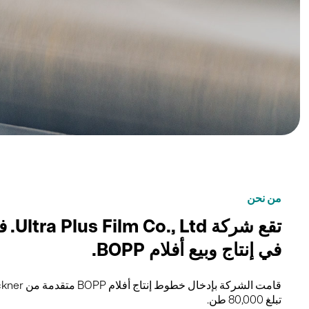
من نحن
في إنتاج وبيع أفلام BOPP.
قامت الشركة بإدخال خطوط إنتاج أفلام BOPP متقدمة من Brückner الألمانية وآلات التقطيع الكبيرة البريطانية Atlas، بطاقة إنتاج سنوية
تبلغ 80,000 طن.