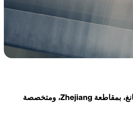
تقع شركة Ultra Plus Film Co., Ltd. في المنطقة الاقتصادية لتطوير مدينة تونغشيانغ، بمقاطعة Zhejiang، ومتخصصة