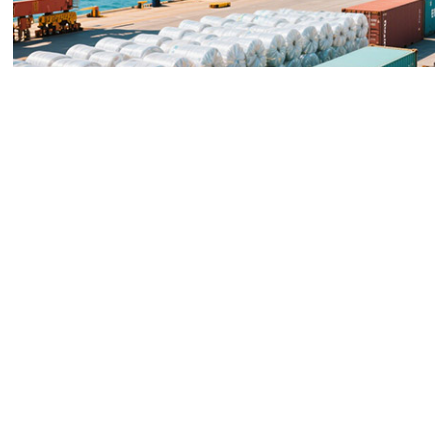
July. 02, 2025 | الأخبار

توقعات حجم سوق أفلام BOPP العالمي لعام 2025: المنافسة
الإقليمية وتوسيع التطبيقات
«
1
2
»